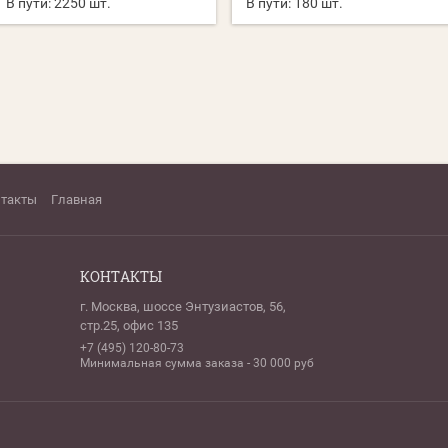
В пути:
2250 шт.
В пути:
180 шт.
нтакты
Главная
КОНТАКТЫ
г. Москва, шоссе Энтузиастов, 56,
стр.25, офис 135
+7 (495) 120-80-73
Минимальная сумма заказа - 30 000 руб