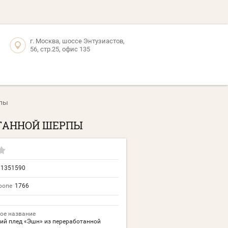
г. Москва, шоссе Энтузиастов,
56, стр.25, офис 135
рпы
ОТАННОЙ ШЕРПЫ
11351590
ропе
1766
ое название
ий плед «Эшн» из переработанной