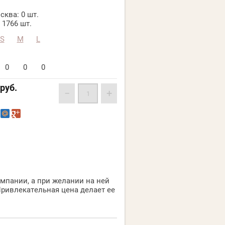
сква:
0 шт.
1766 шт.
S
M
L
0
0
0
руб.
−
+
омпании, а при желании на ней
ривлекательная цена делает ее