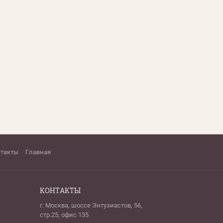
нтакты
Главная
КОНТАКТЫ
г. Москва, шоссе Энтузиастов, 56,
стр.25, офис 135