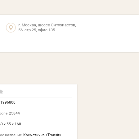
г. Москва, шоссе Энтузиастов,
56, стр.25, офис 135
11996800
ропе
25844
0 x 55 x 160
ое название
Косметичка «Transit»