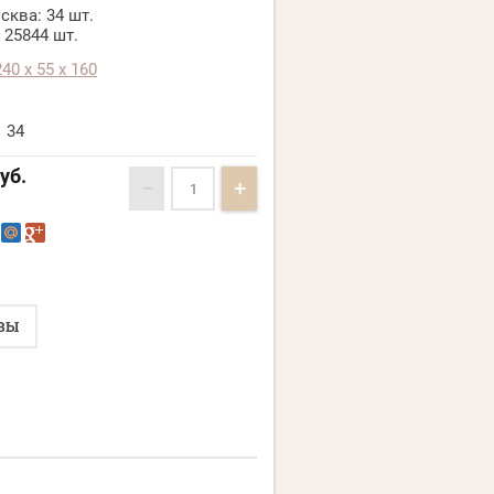
сква:
34 шт.
25844 шт.
240 x 55 x 160
34
уб.
−
+
ВЫ