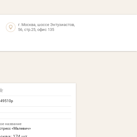
г. Москва, шоссе Энтузиастов,
56, стр.25, офис 135
549510p
ое название
стресс «Малевич»
сква:
174 шт.