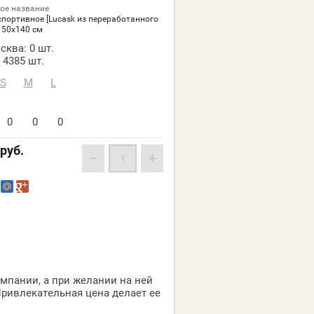
ое название
спортивное [Lucask из переработанного
 50х140 см
сква:
0 шт.
4385 шт.
S
M
L
0
0
0
руб.
−
+
омпании, а при желании на ней
ривлекательная цена делает ее