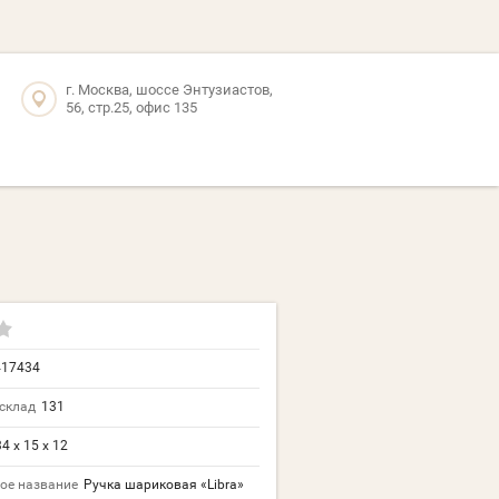
г. Москва, шоссе Энтузиастов,
56, стр.25, офис 135
417434
склад
131
4 х 15 х 12
ое название
Ручка шариковая «Libra»