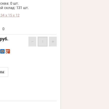
сква:
0 шт.
й склад:
131 шт.
134 х 15 х 12
0
руб.
−
+
ВЫ