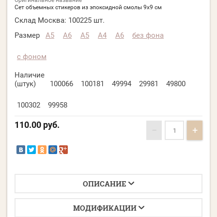
Оригинальное название
Сет объемных стикеров из эпоксидной смолы 9х9 cм
Склад Москва:
100225 шт.
Размер
A5
A6
А5
А4
А6
без фона
с фоном
Наличие
(штук)
100066
100181
49994
29981
49800
100302
99958
110.00
руб.
−
+
ОПИСАНИЕ
МОДИФИКАЦИИ