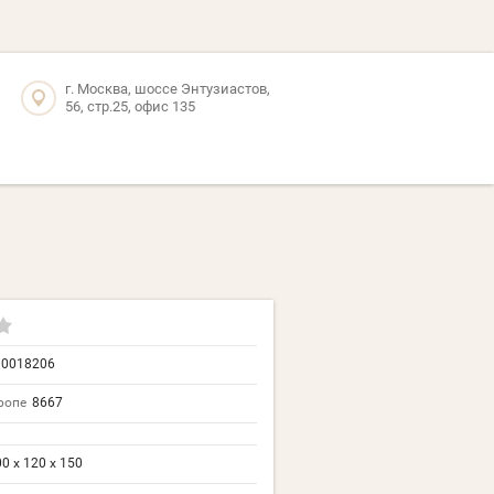
г. Москва, шоссе Энтузиастов,
56, стр.25, офис 135
10018206
ропе
8667
0 х 120 х 150