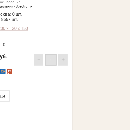
ое название
дильник «Spectrum»
сква:
0 шт.
8667 шт.
200 х 120 х 150
0
уб.
−
+
ВЫ