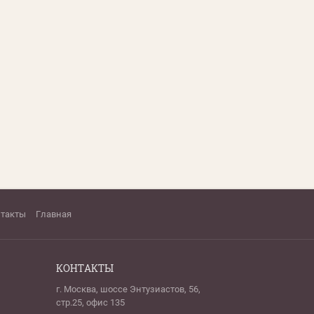
нтакты
Главная
КОНТАКТЫ
г. Москва, шоссе Энтузиастов, 56,
стр.25, офис 135