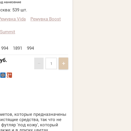
од нанесение
сква:
539 шт.
Ремувка Vida
Ремувка Boost
 Summit
994
1891
994
уб.
−
+
дметов, которые предназначены
истящие средства, так что не
футляр 'под кожу', который
акже и в других цветах.