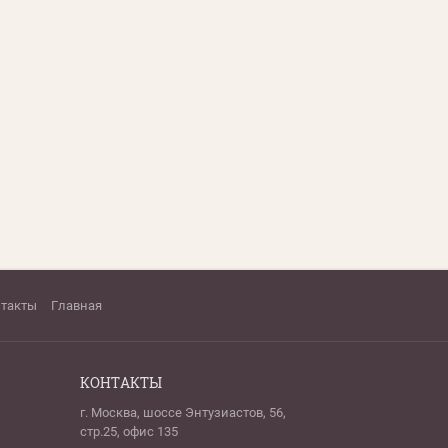
нтакты
Главная
КОНТАКТЫ
г. Москва, шоссе Энтузиастов, 56,
стр.25, офис 135