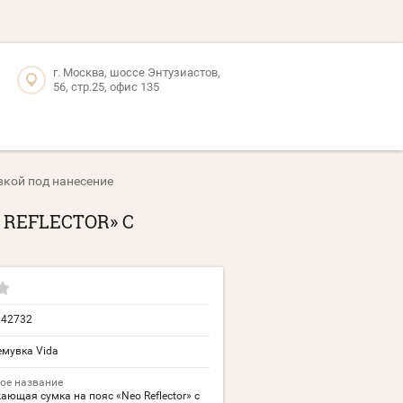
г. Москва, шоссе Энтузиастов,
56, стр.25, офис 135
вкой под нанесение
REFLECTOR» С
842732
емувка Vida
ое название
ющая сумка на пояс «Neo Reflector» с