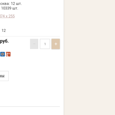
сква:
12 шт.
10339 шт.
d74 х 255
12
руб.
−
+
ВЫ