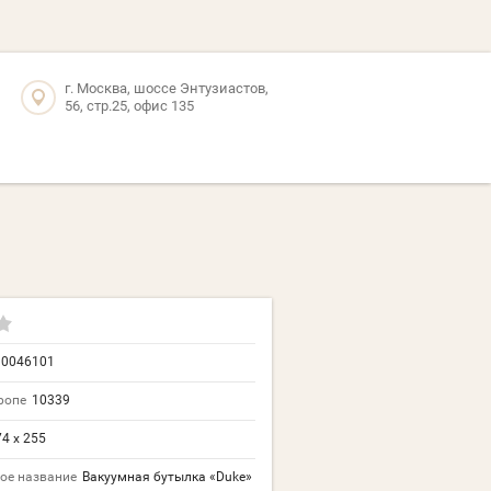
г. Москва, шоссе Энтузиастов,
56, стр.25, офис 135
10046101
ропе
10339
4 х 255
ое название
Вакуумная бутылка «Duke»