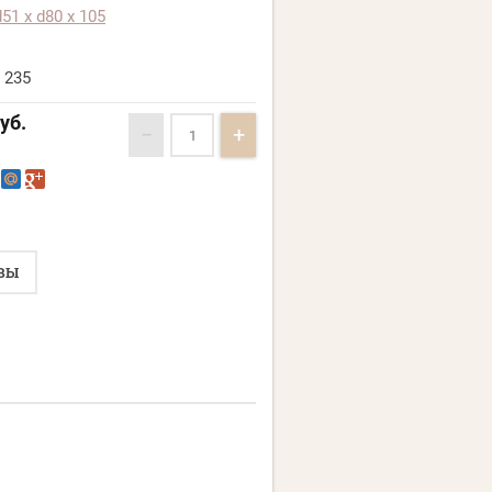
d51 х d80 х 105
235
уб.
−
+
ВЫ