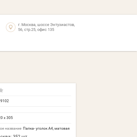
г. Москва, шоссе Энтузиастов,
56, стр.25, офис 135
19102
0 х 305
ое название
Папка- уголок А4, матовая
сква:
352 шт.