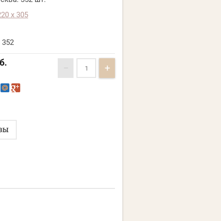
220 х 305
352
б.
−
+
ВЫ