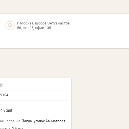
г. Москва, шоссе Энтузиастов,
56, стр.25, офис 135
19104
0 х 305
ое название
Папка- уголок А4, матовая
сква:
25 шт.