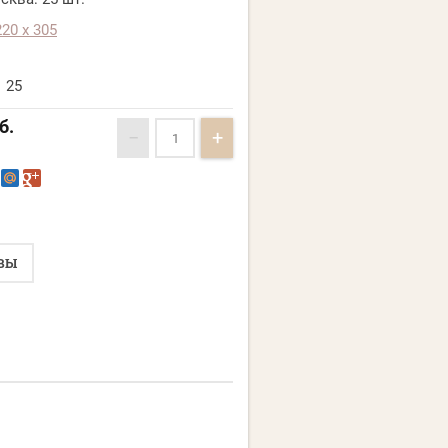
220 х 305
25
б.
−
+
ВЫ